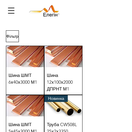
Фільтр
Шина ШМТ
Шина
6х40х3000 М1
12х100х2000
ДПРНТ М1
Новинка
Шина ШМТ
Труба CW508L
5х45х3000 М1
25х2х3350