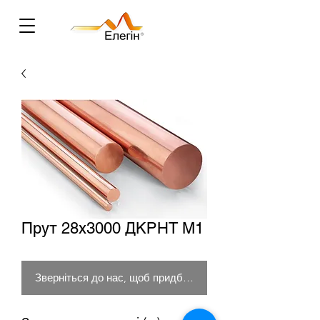
Прут 28х3000 ДКРНТ М1
Зверніться до нас, щоб придбати товар