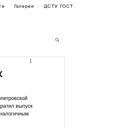
ги
Галерея
ДСТУ ГОСТ
х
петровской 
кратил выпуск 
аналогичным 