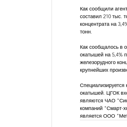
Как сообщили аген
составил 210 тыс. 
концентрата на 3,4%
тонн. 
Как сообщалось в о
окатышей на 5,4% п
железорудного конц
крупнейших произв
Специализируется н
окатышей. ЦГОК вх
являются ЧАО "Сист
компаний "Смарт-х
является ООО "Мет