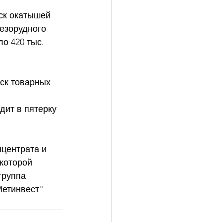
ск окатышей 
езорудного 
о 420 тыс. 
ск товарных 
дит в пятерку 
центрата и 
которой 
группа 
етинвест" 