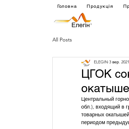
Головна
Продукція
П
All Posts
ELEGIN
3 вер. 2021
ЦГОК со
окатыше
Центральный горно
обл.), входящий в 
товарных окатышей
периодом предыдуще