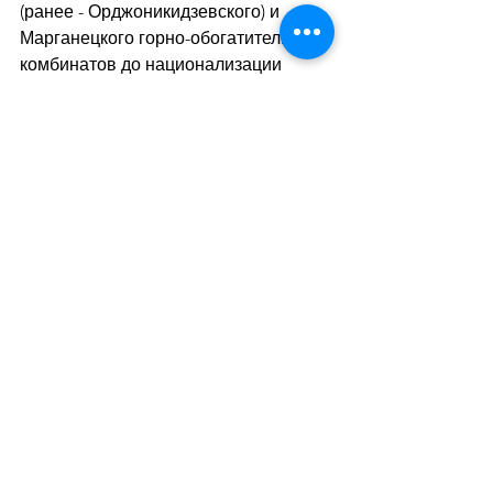
(ранее - Орджоникидзевского) и 
Марганецкого горно-обогатительных 
комбинатов до национализации 
организовывал ПриватБанк.
Дивитися всі
Останні пости