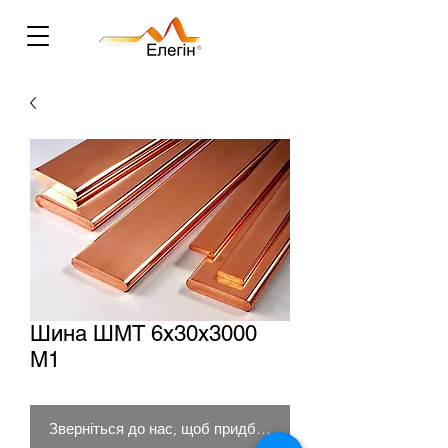
Шина ШМТ 6х30х3000
М1
Зверніться до нас, щоб придбати товар