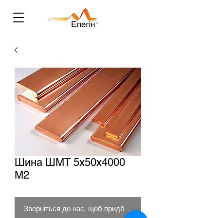
Шина ШМТ 5х50х4000
М2
Зверніться до нас, щоб придбати товар