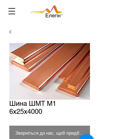
Шина ШМТ М1
6х25х4000
Зверніться до нас, щоб придбати товар