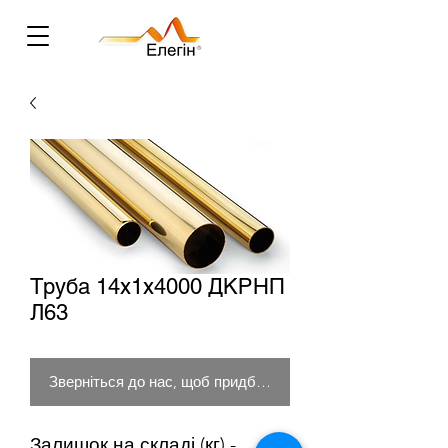
Труба 14х1х4000 ДКРНП
Л63
Зверніться до нас, щоб придбати товар
Залишок на складі (кг) -