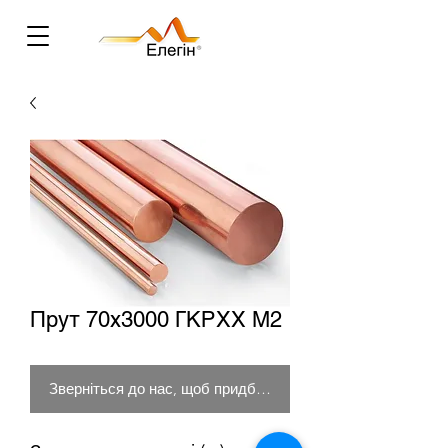
Прут 70х3000 ГКРХХ М2
Зверніться до нас, щоб придбати товар