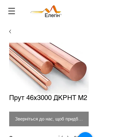
Прут 46х3000 ДКРНТ М2
Зверніться до нас, щоб придбати товар