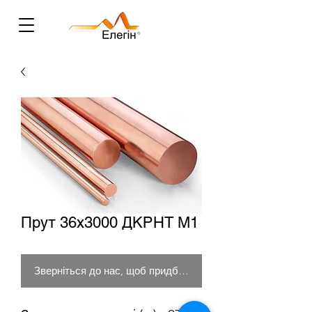
Прут 36х3000 ДКРНТ М1
Зверніться до нас, щоб придбати товар