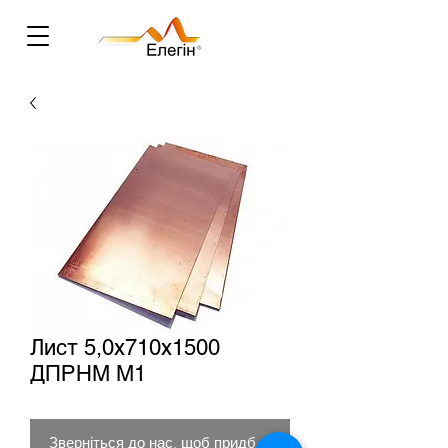
Лист 5,0х710х1500
ДПРНМ М1
Зверніться до нас, щоб придбати товар