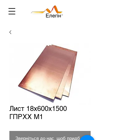
Лист 18х600х1500
ГПРХХ М1
Зверніться до нас, щоб придбати товар