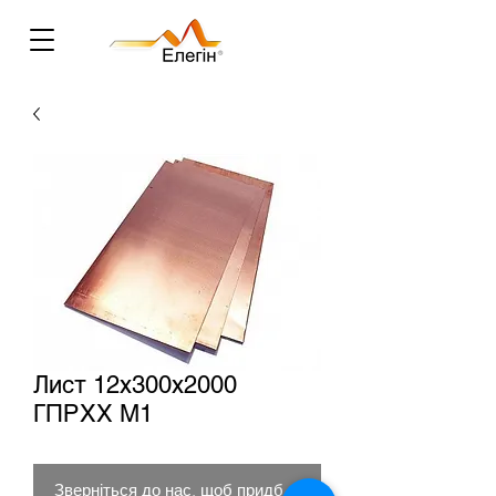
Лист 12х300х2000
ГПРХХ М1
Зверніться до нас, щоб придбати товар