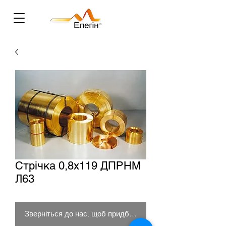
Стрічка 0,8х119 ДПРНМ
Л63
Зверніться до нас, щоб придбати товар