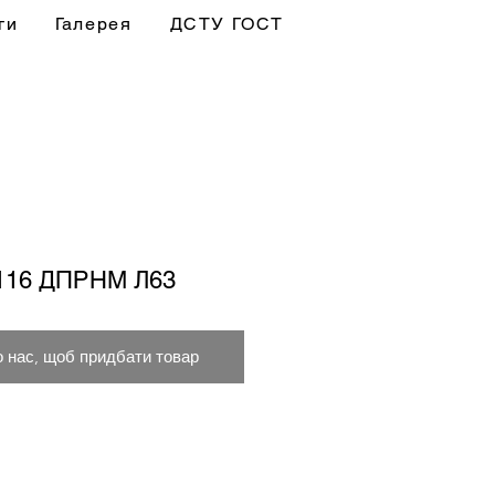
ги
Галерея
ДСТУ ГОСТ
х116 ДПРНМ Л63
о нас, щоб придбати товар