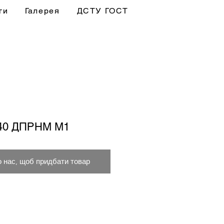
ги
Галерея
ДСТУ ГОСТ
х40 ДПРНМ М1
о нас, щоб придбати товар