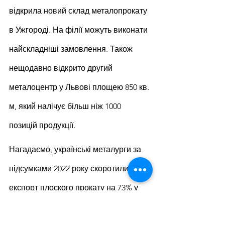
відкрила новий склад металопрокату 
в Ужгороді. На філії можуть виконати 
найскладніші замовлення. Також 
нещодавно відкрито другий 
металоцентр у Львові площею 850 кв. 
м, який налічує більш ніж 1000 
позицій продукції.
Нагадаємо, українські металурги за 
підсумками 2022 року скоротили 
експорт плоского прокату на 73% у 
порівнянні з 2021-м – до 1,63 млн т. 