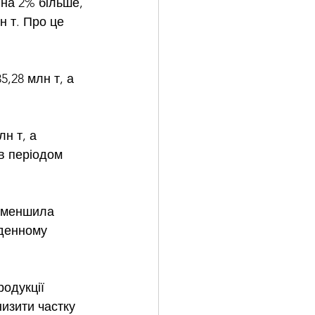
 на 2% більше, 
н т. Про це 
,28 млн т, а 
н т, а 
ав періодом 
 зменшила 
вденному 
одукції 
низити частку 