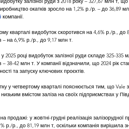
идобутку залізної руди з 2018 року – 327,67 млн т, що
иробництво окатків зросло на 1,2% р./р. – до 36,89 мл
і
 компанії.
му кварталі видобуток скоротився на 4,6% р./р., до 85
– на 6,9% р./р., до 9,17 млн т.
 у 2025 році видобуток залізної руди складе 325-335 мл
 – 38-42 млн т. У компанії відзначили, що 2024 рік ст
ності та запуску ключових проєктів.
ку у четвертому кварталі пояснюється тим, що Vale
 низьким вмістом заліза на своїх підприємствах у Пі
а продажі: у жовтні-грудні реалізація залізорудної пр
% р./р., до 81,19 млн т, оскільки компанія вирішила з