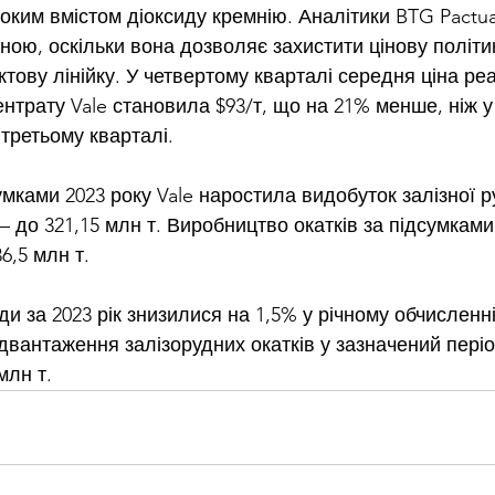
оким вмістом діоксиду кремнію. Аналітики BTG Pactua
ною, оскільки вона дозволяє захистити цінову політик
тову лінійку. У четвертому кварталі середня ціна реал
нтрату Vale становила $93/т, що на 21% менше, ніж у 
 третьому кварталі.
мками 2023 року Vale 
наростила видобуток
 залізної р
– до 321,15 млн т. Виробництво окатків за підсумками
36,5 млн т.
ди за 2023 рік знизилися на 1,5% у річному обчисленні
ідвантаження залізорудних окатків у зазначений періо
млн т.