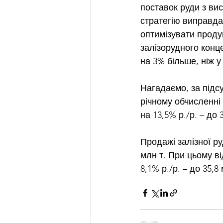
поставок руди з вис
стратегію виправда
оптимізувати продук
залізорудного конце
на 3% більше, ніж у
Нагадаємо, за підсу
річному обчисленні 
на 13,5% р./р. – до 
Продажі залізної ру
млн т. При цьому в
8,1% р./р. – до 35,8 