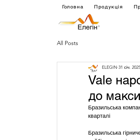
Головна
Продукція
П
All Posts
ELEGIN
31 січ. 202
Vale нар
до макси
Бразильська компан
кварталі
Бразильська гірнич