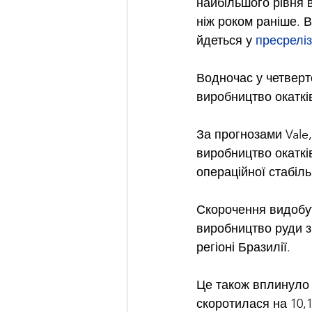
найбільшого рівня в
ніж роком раніше. В
йдеться у 
пресреліз
Водночас у четверто
виробництво окатків 
За прогнозами Vale,
виробництво окатків
операційної стабіль
Скорочення видобут
виробництво руди з
регіоні Бразилії.
Це також вплинуло н
скоротилася на 10,1