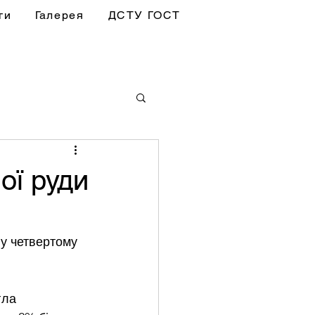
ги
Галерея
ДСТУ ГОСТ
ої руди
 у четвертому 
гла 