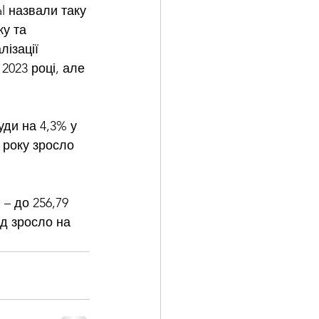
l назвали таку 
у та 
ізації 
2023 році, але 
уди на 4,3% у 
 року зросло 
 – до 256,79 
д зросло на 