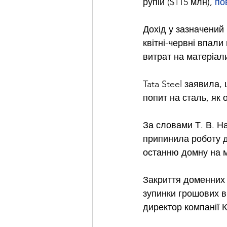
рупій ($115 млн), 
по
Дохід у зазначений 
квітні-червні впали
витрат на матеріал
Tata Steel заявила,
попит на сталь, як 
За словами Т. В. Н
припинила роботу д
останню домну на м
Закриття доменних 
зупинки грошових в
директор компанії К