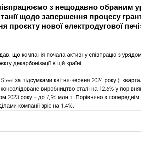
співпрацюємо з нещодавно обраним у
танії щодо завершення процесу гран
я проєкту нової електродугової печі»
дав, що компанія почала активну співпрацю з урядом
кту декарбонізації в цій країні.
Steel за підсумками квітня-червня 2024 року (I кварта
 консолідоване виробництво сталі на 12,6% у порівнян
м 2023 року – до 7,96 млн т. Порівняно з попереднім
ділами компанії зріс на 1,4%.