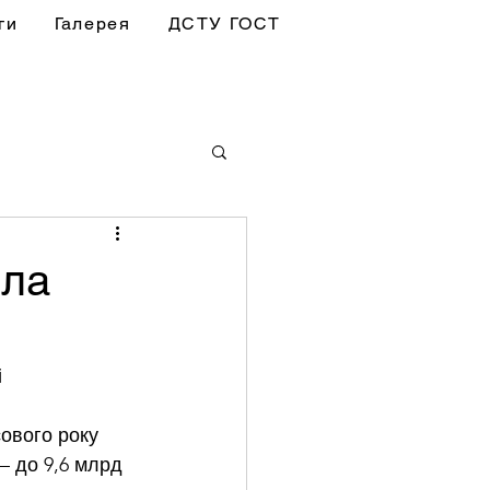
ги
Галерея
ДСТУ ГОСТ
ила
і
сового року 
– до 9,6 млрд 