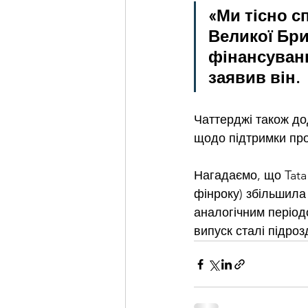
«Ми тісно 
Великої Бри
фінансуванн
заявив він.
Чаттерджі також до
щодо підтримки проє
Нагадаємо, що Tata 
фінроку) 
збільшила
аналогічним періодо
випуск сталі підроз