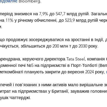
відомляє
 Bloomberg.
період знизився на 7,9% до 547,7 млрд рупій. Загальн
 на 11% у річному обчисленні, до 523,9 млрд рупій че
и.
 що продовжує зосереджуватися на зростанні в Індії, 
очікується, збільшиться до 200 млн т до 2030 року.
арендрана, керуючого директора Tata Steel, компанія 
оменної печі №5 на підприємстві в Порт-Толботі (Вел
еткомбінаті планують закрити до вересня 2024 року, 
печей і пов’язаних з ними активів мало вирішальне 
итрат на підприємствах у Британії, зауважив головн
ушік Чаттерджі.