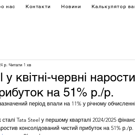
ро нас
Контакти
Новини
Калькулятор ва
4 р.
Читати 1 хв
l у квітні-червні нарост
рибуток на 51% р./р.
 зазначений період впали на 11% у річному обчисленн
 сталі Tata Steel у першому кварталі 2024/2025 фінан
аростив консолідований чистий прибуток на 51% р./р. 