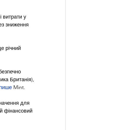
і витрати у 
рез зниження 
де річний 
безпечно 
ика Британія), 
пише
 Mint.
значення для 
ий фінансовий 