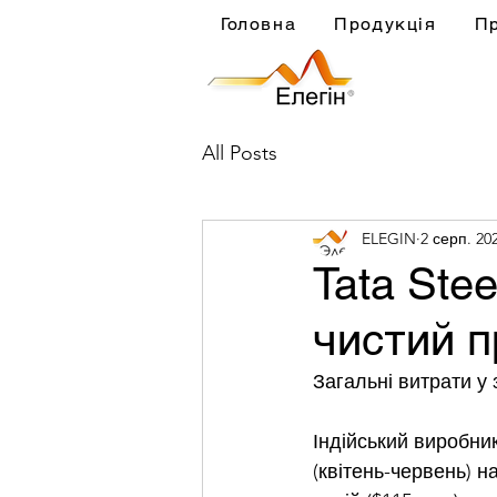
Головна
Продукція
П
All Posts
ELEGIN
2 серп. 202
Tata Stee
чистий п
Загальні витрати у
Індійський виробник
(квітень-червень) н