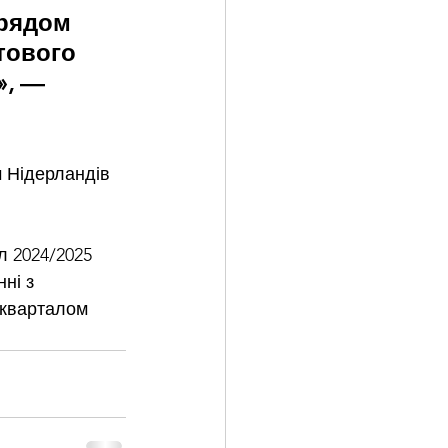
рядом 
тового 
, — 
 Нідерландів 
л 2024/2025 
ні з 
 кварталом 