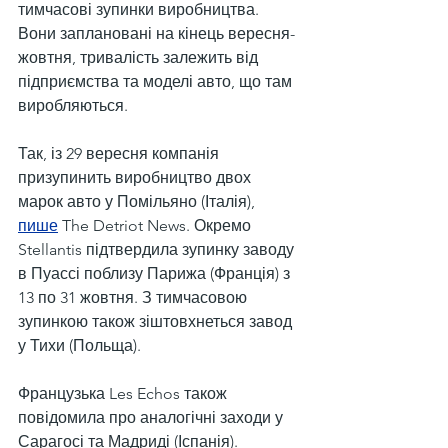
тимчасові зупинки виробництва. 
Вони заплановані на кінець вересня-
жовтня, тривалість залежить від 
підприємства та моделі авто, що там 
виробляються.
Так, із 29 вересня компанія 
призупинить виробництво двох 
марок авто у Помільяно (Італія), 
пише
 The Detriot News. Окремо 
Stellantis підтвердила зупинку заводу 
в Пуассі поблизу Парижа (Франція) з 
13 по 31 жовтня. З тимчасовою 
зупинкою також зіштовхнеться завод 
у Тихи (Польща).
Французька Les Echos також 
повідомила про аналогічні заходи у 
Сарагосі та Мадриді (Іспанія).