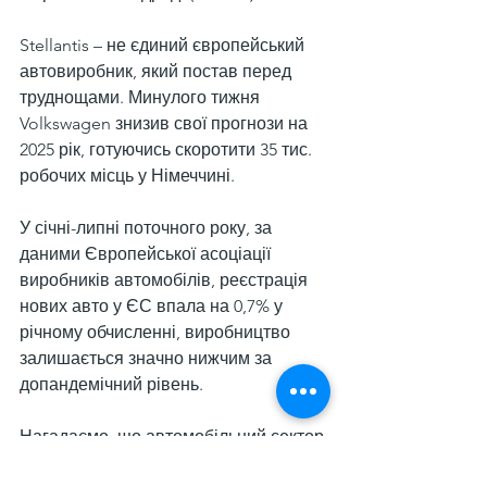
Stellantis – не єдиний європейський 
автовиробник, який постав перед 
труднощами. Минулого тижня 
Volkswagen знизив свої прогнози на 
2025 рік, готуючись скоротити 35 тис. 
робочих місць у Німеччині.
У січні-липні поточного року, за 
даними Європейської асоціації 
виробників автомобілів, реєстрація 
нових авто у ЄС впала на 0,7% у 
річному обчисленні, виробництво 
залишається значно нижчим за 
допандемічний рівень.
Нагадаємо, що автомобільний сектор 
ЄС демонструє поглиблення кризи. 