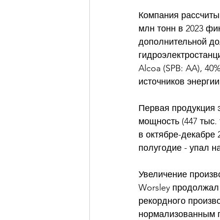
Компания рассчитыв
млн тонн в 2023 фи
дополнительной до
гидроэлектростанци
Alcoa (SPB: AA), 4
источников энергии
Первая продукция э
мощность (447 тыс.
в октябре-декабре 
полугодие - упал на
Увеличение произво
Worsley продолжал 
рекордного произво
нормализованным по