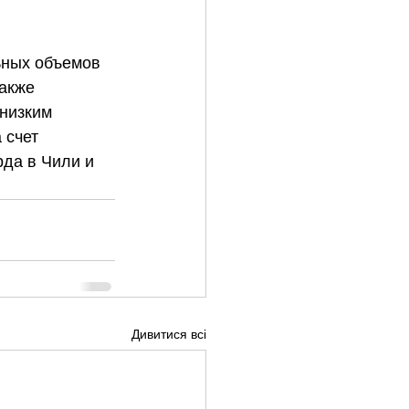
ьных объемов 
акже 
низким 
 счет 
да в Чили и 
Дивитися всі