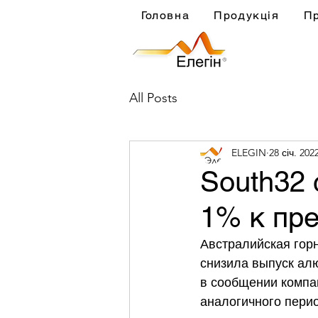
Головна
Продукція
П
All Posts
ELEGIN
28 січ. 202
South32
1% к пр
Австралийская горн
снизила выпуск алю
в сообщении компа
аналогичного перио