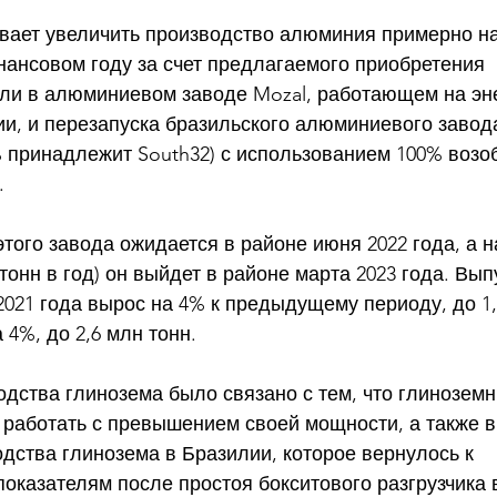
ает увеличить производство алюминия примерно на 
нансовом году за счет предлагаемого приобретения 
ли в алюминиевом заводе Mozal, работающем на эн
и, и перезапуска бразильского алюминиевого завода
0% принадлежит South32) с использованием 100% воз
. 
того завода ожидается в районе июня 2022 года, а н
 тонн в год) он выйдет в районе марта 2023 года. Вып
2021 года вырос на 4% к предыдущему периоду, до 1,3
 4%, до 2,6 млн тонн. 
дства глинозема было связано с тем, что глиноземн
работать с превышением своей мощности, а также в
дства глинозема в Бразилии, которое вернулось к 
казателям после простоя бокситового разгрузчика 