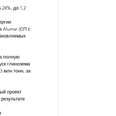
24%, до 1,2 
ергии 
 Alumar (СП с 
обновляемых 
а полную 
уск глинозема 
 млн тонн, за 
ый проект 
 результате 
в 