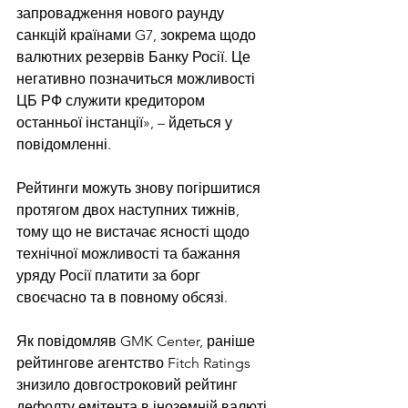
запровадження нового раунду 
санкцій країнами G7, зокрема щодо 
валютних резервів Банку Росії. Це 
негативно позначиться можливості 
ЦБ РФ служити кредитором 
останньої інстанції», – йдеться у 
повідомленні.
Рейтинги можуть знову погіршитися 
протягом двох наступних тижнів, 
тому що не вистачає ясності щодо 
технічної можливості та бажання 
уряду Росії платити за борг 
своєчасно та в повному обсязі.
Як повідомляв GMK Center, раніше 
рейтингове агентство Fitch Ratings 
знизило довгостроковий рейтинг 
дефолту емітента в іноземній валюті 