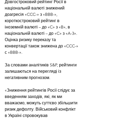
Довгостроковий рейтинг Росії в 
національній валюті знижений 
доагресія «CCC-» з «BBB-», 
короткостроковий рейтинг в 
іноземній валюті – до «C» з «B», в 
національній валюті – до «C» з «A-3». 
Оцінка ризику переказу та 
конвертації також знижена до «CCC-» 
с «BBB-».
За словами аналітиків S&P, рейтинги 
залишаються на перегляді із 
негативним прогнозом.
«Зниження рейтингів Росії слідує за 
введенням заходів, які, як ми 
вважаємо, можуть суттєво збільшити 
ризик дефолту. Військовий конфлікт 
в Україні спровокував 