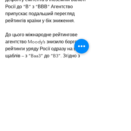
Росії до “В” з “ВВВ” Агентство 
припускає подальший перегляд 
рейтингів країни у бік зниження.
До цього міжнародне рейтингове 
агентство Moody’s знизило боргові 
рейтинги уряду Росії одразу на шість 
щаблів – з “Baa3” до “B3”. Згідно з 
повідомленням Moody’s, існує 
можливість дестабілізації економіки 
та фінансового сектору РФ.
Дивитися всі
Останні пости