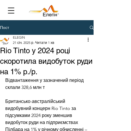
Пост
ELEGIN
21 січ. 2025 р.
Читати 1 хв
Rio Tinto у 2024 році
скоротила видобуток руди
на 1% р./р.
Відвантаження у зазначений період 
склали 328,6 млн т
Британсько-австралійський 
видобувний концерн Rio Tinto за 
підсумками 2024 року зменшив 
видобуток руди на підприємствах 
Пілбара на 1% у річному обчисленні – 