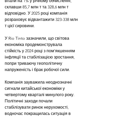
впали на 1% у річному обчисленні, 
склавши 85,7 млн ​​т та 328,6 млн т 
відповідно. У 2025 році компанія 
розраховує відвантажити 323-338 млн 
т цієї сировини.
У Rio Tinto зазначили, що світова 
економіка продемонструвала 
стійкість у 2024 році з пом’якшенням 
інфляції та стабілізацією зростання, 
попри триваючу геополітичну 
напруженість і брак робочої сили.
Компанія зауважила неоднозначні 
сигнали китайської економіки у 
четвертому кварталі минулого року. 
Політичні заходи почали 
стабілізувати ринок нерухомості, 
водночас покращилась ситуація в 