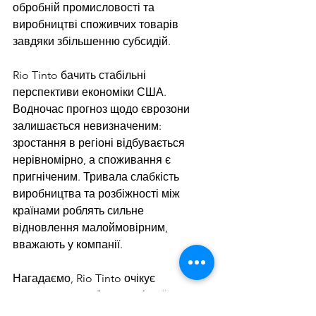
обробній промисловості та 
виробництві споживчих товарів 
завдяки збільшенню субсидій.
Rio Tinto бачить стабільні 
перспективи економіки США. 
Водночас прогноз щодо єврозони 
залишається невизначеним: 
зростання в регіоні відбувається 
нерівномірно, а споживання є 
пригніченим. Тривала слабкість 
виробництва та розбіжності між 
країнами роблять сильне 
відновлення малоймовірним, 
вважають у компанії.
Нагадаємо, Rio Tinto очікує 
зростання видобутку
 залізної руди на 
15 млн т у період 2023-2025 рр., 