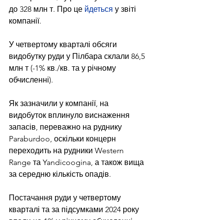
до 328 млн т. Про це 
йдеться
 у звіті 
компанії.
У четвертому кварталі обсяги 
видобутку руди у Пілбара склали 86,5 
млн т (-1% кв./кв. та у річному 
обчисленні).
Як зазначили у компанії, на 
видобуток вплинуло виснаження 
запасів, переважно на руднику 
Paraburdoo, оскільки концерн 
переходить на рудники Western 
Range та Yandicoogina, а також вища 
за середню кількість опадів.
Постачання руди у четвертому 
кварталі та за підсумками 2024 року 