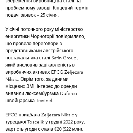
збереження виробництва сталі на 
проблемному заводі. Кінцевий термін 
подачі заявок – 25 січня.
У січні поточного року міністерство 
енергетики Чорногорії повідомляло, 
що провело переговори з 
представниками австрійського 
постачальника сталі Safin Group, 
який висловив зацікавленість в 
виробничих активах EPCG Zeljezara 
Niksic. Окрім того, за даними 
місцевих ЗМІ, інтерес до оренди 
виявили люксембурзька Duferco і 
швейцарська Trasteel.
EPCG придбала Zeljezara Niksic у 
турецької Toscelik у грудні 2022 року, 
вартість угоди склала €20 ($22 млн). 