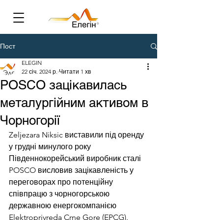
Пост
ELEGIN
22 січ. 2024 р.
Читати 1 хв
POSCO зацікавилась
металургійним активом в
Чорногорії
Zeljezara Niksic виставили під оренду 
у грудні минулого року
Південнокорейський виробник сталі 
POSCO висловив зацікавленість у 
переговорах про потенційну 
співпрацю з чорногорською 
державною енергокомпанією 
Elektroprivreda Crne Gore (EPCG). 