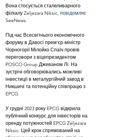
Вона стосується сталеливарного 
філіалу Zeljezara Niksic, 
повідомляє
SeeNews.
Під час Всесвітнього економічного 
форуму в Давосі прем’єр-міністр 
Чорногорії Мілойко Спаїч провів 
переговори з віцепрезидентом 
POSCO Group Джеваном Лі. На 
зустрічі обговорювались можливі 
інвестиції в металургійний завод в 
Никшичі та потенційну співпрацю з 
EPCG.
У грудні 2023 року EPCG відкрила 
публічний конкурс для інвесторів на 
оренду потужностей EPCG Zeljezara 
Niksic. Цей крок спрямований на 