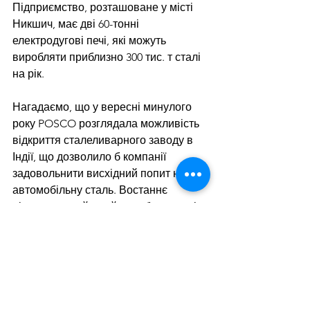
Підприємство, розташоване у місті 
Никшич, має дві 60-тонні 
електродугові печі, які можуть 
виробляти приблизно 300 тис. т сталі 
на рік.
Нагадаємо, що у вересні минулого 
року POSCO розглядала можливість 
відкриття сталеливарного заводу в 
Індії, що дозволило б компанії 
задовольнити висхідний попит на 
автомобільну сталь. Востаннє 
південнокорейський виробник сталі 
планував побудувати підприємство в 
цій країні 18 років тому, проте проєкт 
був відхилений через сильну 
конкуренцію.