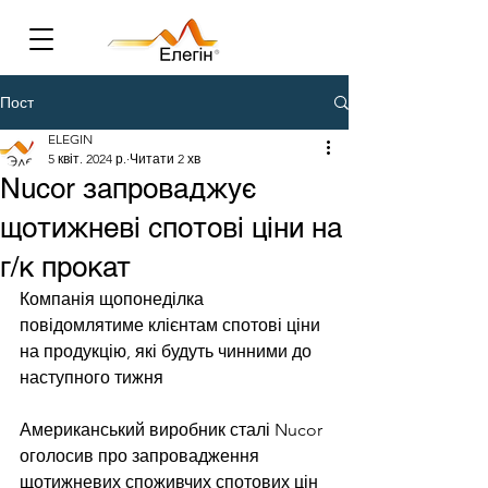
Пост
ELEGIN
5 квіт. 2024 р.
Читати 2 хв
Nucor запроваджує
щотижневі спотові ціни на
г/к прокат
Компанія щопонеділка 
повідомлятиме клієнтам спотові ціни 
на продукцію, які будуть чинними до 
наступного тижня
Американський виробник сталі Nucor 
оголосив про запровадження 
щотижневих споживчих спотових цін 