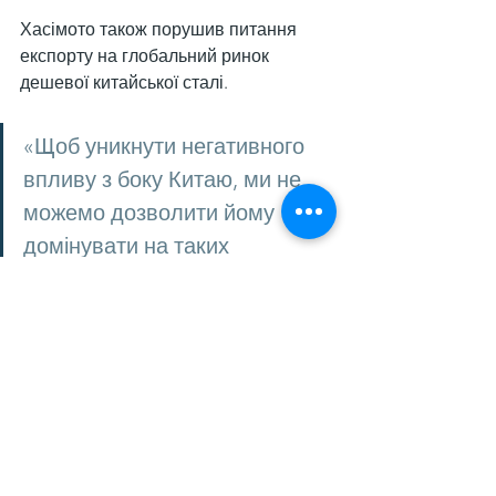
Хасімото також порушив питання 
експорту на глобальний ринок 
дешевої китайської сталі.
«Щоб уникнути негативного 
впливу з боку Китаю, ми не 
можемо дозволити йому 
домінувати на таких 
важливих ринках, як США, 
Індія, Європа і Таїланд», – 
підкреслив він.
Нагадаємо, що Nippon Steel
 залучить
$5,6 млрд для фінансування угоди з 
US Steel. Японська компанія отримає 
два субординовані кредити для 