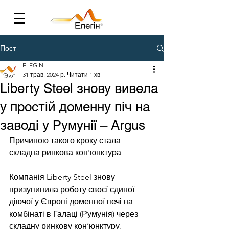
Пост
ELEGIN
31 трав. 2024 р.
Читати 1 хв
Liberty Steel знову вивела
у простій доменну піч на
заводі у Румунії – Argus
Причиною такого кроку стала 
складна ринкова кон'юнктура
Компанія Liberty Steel знову 
призупинила роботу своєї єдиної 
діючої у Європі доменної печі на 
комбінаті в Галаці (Румунія) через 
складну ринкову кон’юнктуру, 