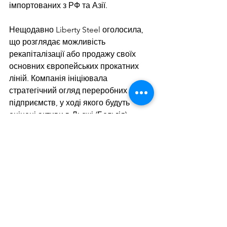
імпортованих з РФ та Азії.
Нещодавно Liberty Steel 
оголосила
, 
що розглядає можливість 
рекапіталізації або продажу своїх 
основних європейських прокатних 
ліній. Компанія ініціювала 
стратегічний огляд переробних 
підприємств, у ході якого будуть 
оцінені активи в Льєжі (Бельгія), 
Дюделанжі (Люксембург) та Пьомбіно 
(Італія). Його проведенням буде 
займатися Jefferies LLC.