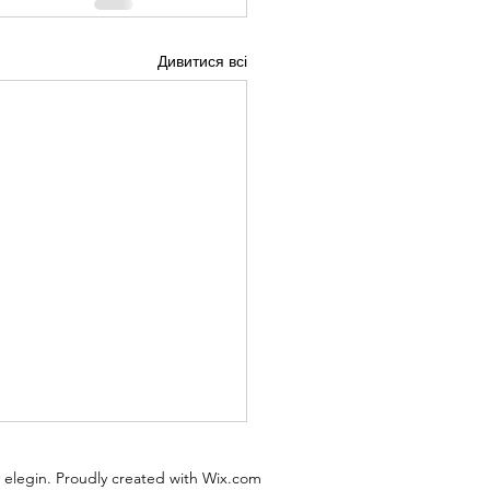
Дивитися всі
пейські ціни на вуглець
 elegin. Proudly created with Wix.com
очатку серпня