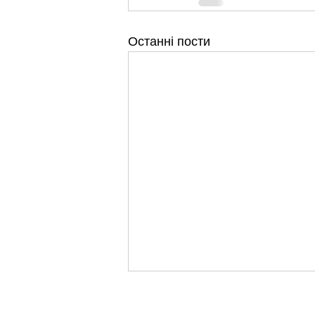
Останні пости
ДМЗ у липні випустив 5,5
тис. т металопродукції