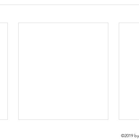
Середні ціни на нафтогазові
Євро
©2019 by
труби OCTG у США в липні
на п