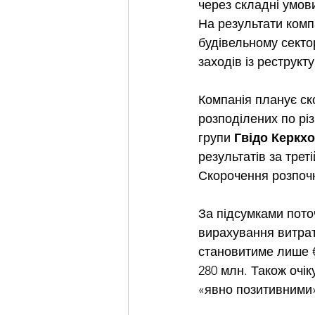
через складні умови
На результати компа
будівельному сектор
заходів із реструкту
Компанія планує ско
розподілених по різ
групи 
Гвідо Керк
результатів за трет
Скорочення розпочн
За підсумками пото
вирахування витрат
становитиме лише €
280 млн. Також очік
«явно позитивними