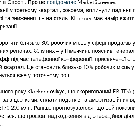
 в Європі. Про це 
повідомляє
 MarketScreener.
нії у третьому кварталі, зокрема, вплинули падіння 
і та зниження цін на сталь. Klöckner має намір вжит
ризації.
ротити близько 300 робочих місць у сфері продажів у
них регіонах, 80 із них – у Німеччині, пояснив генера
хофф
 під час телефонної конференції, присвяченої о
ій квартал. Це становить близько 10% робочих місць у 
уться вже у поточному році.
чного року Klöckner очікує, що скоригований EBITDA (
 за відсотками, сплати податків та амортизаційних ві
170-200 млн. Раніше прогнозувалося, що цей показни
ується, що грошові надходження від операційної діял
».