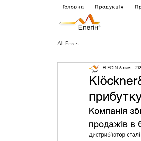
Головна
Продукція
П
All Posts
ELEGIN
6 лист. 202
Klöckner
прибутку
Компанія зб
продажів в 
Дистриб’ютор сталі