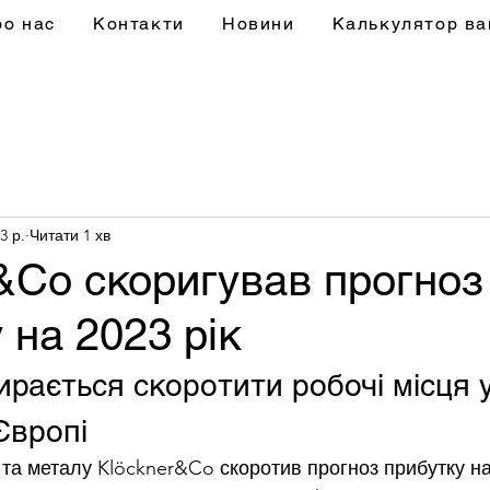
ро нас
Контакти
Новини
Калькулятор ва
3 р.
Читати 1 хв
&Co скоригував прогноз
 на 2023 рік
ирається скоротити робочі місця у
Європі
 та металу Klöckner&Co скоротив прогноз прибутку на