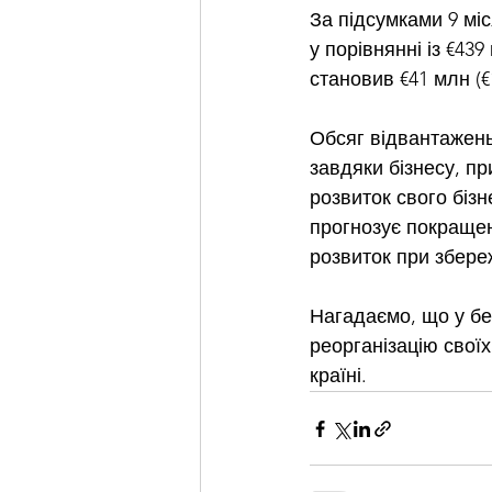
За підсумками 9 мі
у порівнянні із €43
становив €41 млн (€1
Обсяг відвантажень 
завдяки бізнесу, п
розвиток свого бізн
прогнозує покращенн
розвиток при збереж
Нагадаємо, що у бе
реорганізацію своїх
країні.