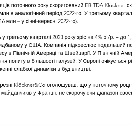
сяців поточного року скоригований EBITDA Klöckner ск
9 млн в аналогічний період 2022-го. У третьому квартал
6 млн – у січні-вересні 2022-го).
у третьому кварталі 2023 року зріс на 4% р./р. – до 1,
ридбаному у США. Компанія підкреслює подальший п
есу в Північній Америці та Швейцарії. У Північній Аме
я попиту в більшості галузей. У Європі очікується р
енні слабкої динаміки в будівництві.
резні Klöckner&Co оголошував, що у поточному році 
 майданчиків у Франції, не скорочуючи діапазон своєї