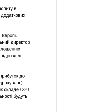
попиту в 
и додаткових 
 Європі, 
льний директор 
голошенню 
підрозділі. 
прибуток до 
драхувань) 
к складе €220-
ьності будуть 