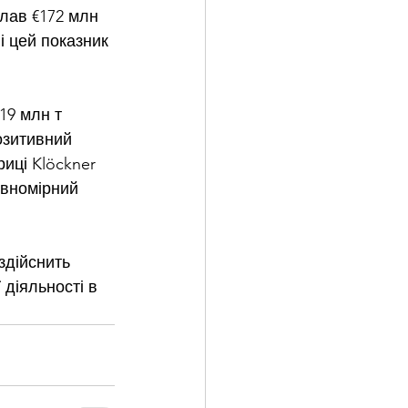
лав €172 млн 
і цей показник 
19 млн т 
озитивний 
риці Klöckner 
івномірний 
здійснить 
 діяльності в 