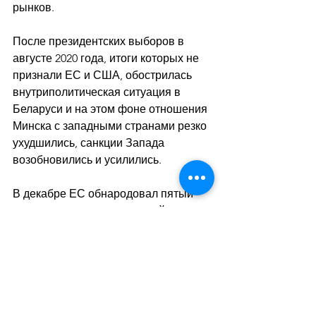
рынков. 
После президентских выборов в 
августе 2020 года, итоги которых не 
признали ЕС и США, обострилась 
внутриполитическая ситуация в 
Беларуси и на этом фоне отношения 
Минска с западными странами резко 
ухудшились, санкции Запада 
возобновились и усилились. 
В декабре ЕС обнародовал пятый 
пакет персональных санкций в 
отношении Беларуси, в который 
вошли 17 физлиц и 11 организаций. 
Параллельно санкции расширили 
США, Великобритания и Канада.