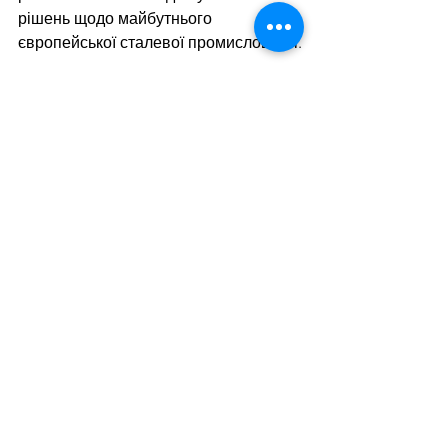
рішень щодо майбутнього 
європейської сталевої промисловості.
Нагадаємо, виробництво сталі в 
країнах Євросоюзу за підсумками 
2024 року 
зросло на 2,6%
 порівняно з 
2023-м – до 129,5 млн т. Глобальний 
випуск сталі за рік становив 1,84 
млрд т, що на 0,9% менше порівняно 
з аналогічним періодом минулого 
року.
Дивитися всі
Останні пости