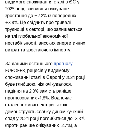
видимого споживання сталі в ЄС у 
2025 році, знизивши очікуване 
зростання до +2,2% із попередніх 
+3,8%. Це свідчить про тривалі 
труднощі в секторі, що залишаються 
на тлі глобальної економічної 
нестабільності, високих енергетичних 
витрат та зростаючого імпорту.
За даними останнього 
прогнозу
EUROFER, рецесія у видимому 
споживанні сталі в Європі у 2024 році 
буде глибшою, ніж очікувалося: 
падіння на 2,3% замість раніше 
прогнозованих -1,8%. Водночас 
сталеспоживчі сектори також 
демонструють слабку динаміку: їхній 
спад у 2024 році поглибиться до -3,3% 
(проти раніше очікуваних -2,7%), а 