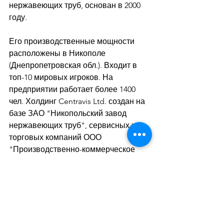
нержавеющих труб, основан в 2000 
году. 
Его производственные мощности 
расположены в Никополе 
(Днепропетровская обл.). Входит в 
топ-10 мировых игроков. На 
предприятии работает более 1400 
чел. Холдинг Centravis Ltd. создан на 
базе ЗАО "Никопольский завод 
нержавеющих труб", сервисных и 
торговых компаний ООО 
"Производственно-коммерческое 
предприятие "ЮВИС". Его 
акционерами являются члены семьи 
Атанасовых. В собственности 
Centravis Ltd. находится 100% акций 
ЧАО "Сентравис Продакшн Юкрейн"