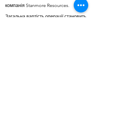
компанія Stanmore Resources. 
Загальна вартість операції становить 
$1,35 млрд.
BHP – у трійці найбільших виробників 
руди у світі. Гірничодобувний гігант 
має намір знизити викиди 
парникових газів на 30% до 2030 року 
Також у планах компанії – знизити 
викиди вуглецю до нуля у поставках 
своєї продукції та у співпраці з 
постачальниками до 2050 року.