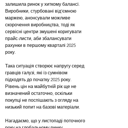
залишила ринок у хиткому балансі. 
Виробники, стурбовані від’ємною 
маржею, анонсували можливе 
скорочення виробництва, тоді як 
сервісні центри змушені коригувати 
прайс-листи, аби збалансувати 
рахунки в першому кварталі 2025 
року.
Така ситуація створює напругу серед 
гравців галузі, які із сумнівом 
підходять до початку 2025 року. 
Рівень цін на майбутній рік ще не 
визначений остаточно, оскільки 
покупці не поспішають з огляду на 
низький попит на базові матеріали.
Нагадаємо, що 
у листопаді
 поточного 
року на глобальному ринку 