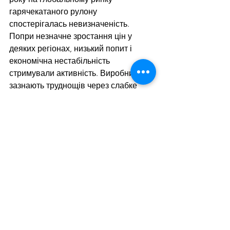
гарячекатаного рулону 
спостерігалась невизначеність. 
Попри незначне зростання цін у 
деяких регіонах, низький попит і 
економічна нестабільність 
стримували активність. Виробники 
зазнають труднощів через слабке 
споживання у ключових секторах, 
надлишкові запаси та конкуренцію з 
імпортними постачальниками.
Дивитися всі
Останні пости