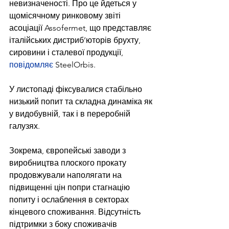
невизначеності. Про це йдеться у 
щомісячному ринковому звіті 
асоціації Assofermet, що представляє 
італійських дистриб’юторів брухту, 
сировини і сталевої продукції, 
повідомляє
 SteelOrbis.
У листопаді фіксувалися стабільно 
низький попит та складна динаміка як 
у видобувній, так і в переробній 
галузях.
Зокрема, європейські заводи з 
виробництва плоского прокату 
продовжували наполягати на 
підвищенні цін попри стагнацію 
попиту і ослаблення в секторах 
кінцевого споживання. Відсутність 
підтримки з боку споживачів 