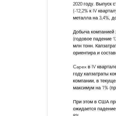
2020 году. Выпуск 
(-12,2% к IV кварта
металла на 3,4%, до
Добыча компанией ж
(годовое падение 1
млн тонн. Капзатрат
ориентира и состави
Capex в IV квартал
году капзатраты ко
компании, в текуще
максимум на 1% (при
При этом в США при
ожидается падение 
8%. 