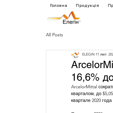
Головна
Продукція
П
All Posts
ELEGIN
11 лют. 20
ArcelorM
16,6% до
ArcelorMittal сокра
кварталом, до $5,0
квартале 2020 года