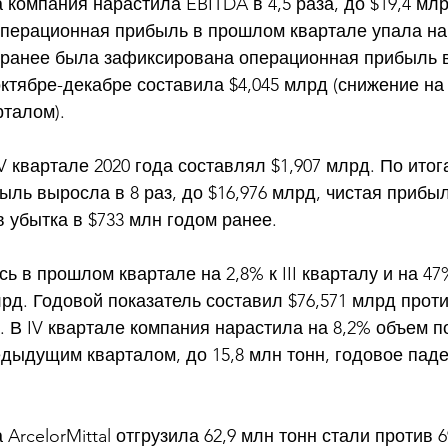
 компания нарастила EBITDA в 4,5 раза, до $19,4 млр
Операционная прибыль в прошлом квартале упала на 
 ранее была зафиксирована операционная прибыль в 
ктябре-декабре составила $4,045 млрд (снижение на
рталом). 
V квартале 2020 года составлял $1,907 млрд. По итог
ль выросла в 8 раз, до $16,976 млрд, чистая прибы
в убытка в $733 млн годом ранее. 
 в прошлом квартале на 2,8% к III кварталу и на 47%
лрд. Годовой показатель составил $76,571 млрд проти
а. В IV квартале компания нарастила на 8,2% объем п
дыдущим кварталом, до 15,8 млн тонн, годовое паде
 ArcelorMittal отгрузила 62,9 млн тонн стали против 6