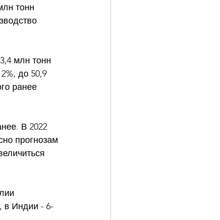
млн тонн 
изводство 
,4 млн тонн 
2%, до 50,9 
ого ранее 
нее. В 2022 
сно прогнозам 
величиться 
лии 
 в Индии - 6-