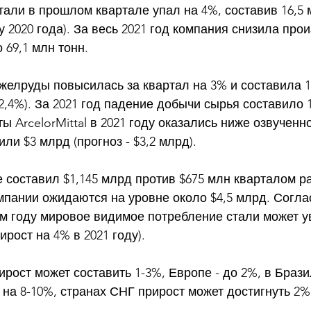
стали в прошлом квартале упал на 4%, составив 16,5 
лу 2020 года). За весь 2021 год компания снизила про
 69,1 млн тонн. 
елруды повысилась за квартал на 3% и составила 13
2,4%). За 2021 год падение добычи сырья составило 1
ы ArcelorMittal в 2021 году оказались ниже озвученн
ли $3 млрд (прогноз - $3,2 млрд). 
е составил $1,145 млрд против $675 млн кварталом ра
мпании ожидаются на уровне около $4,5 млрд. Согла
м году мировое видимое потребление стали может у
рост на 4% в 2021 году). 
рост может составить 1-3%, Европе - до 2%, в Брази
на 8-10%, странах СНГ прирост может достигнуть 2%,