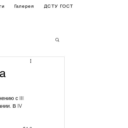
ги
Галерея
ДСТУ ГОСТ
на
ению с III 
нии. В IV 