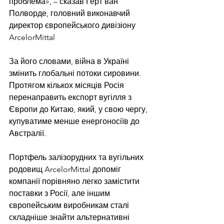
проблема», – сказав Герт ван 
Полворде, головний виконавчий 
директор європейського дивізіону 
ArcelorMittal
За його словами, війна в Україні 
змінить глобальні потоки сировини. 
Протягом кількох місяців Росія 
перенаправить експорт вугілля з 
Європи до Китаю, який, у свою чергу, 
купуватиме менше енергоносіїв до 
Австралії.
Портфель залізорудних та вугільних 
родовищ ArcelorMittal допоміг 
компанії порівняно легко замістити 
поставки з Росії, але іншим 
європейським виробникам сталі 
складніше знайти альтернативні 