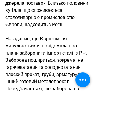
джерела поставок. Близько половини 
вугілля, що споживається 
сталеливарною промисловістю 
Європи, надходить з Росії.
Нагадаємо, що Єврокомісія 
минулого тижня повідомила про 
плани заборонити імпорт сталі із РФ. 
Заборона пошириться, зокрема, на 
гарячекатаний та холоднокатаний 
плоский прокат, труби, арматуру та 
інший готовий металопрокат. 
Передбачається, що заборона на 
поставки до ЄС стосуватиметься 
російської металургійної продукції 
сумарною вартістю €3,3 млрд.