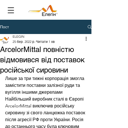
Пост
ELEGIN
25 бер. 2022 р.
Читати 1 хв
ArcelorMittal повністю
відмовився від поставок
російської сировини
Лише за три тижні корпорація змогла 
замістити поставки залізної руди та 
вугілля іншими джерелами
Найбільший виробник сталі в Європі 
ArcelorMittal виключив російську 
сировину зі свого ланцюжка поставок 
після агресії РФ проти України. Росія 
до останнього часу була ключовим 