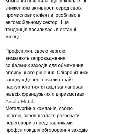
Компанія пояснила, що зіткнулася зі 
зниженням активності серед своїх 
промислових клієнтів, особливо в 
автомобільному секторі, і ця 
тенденція посилилась в останні 
місяці.
Профспілки, своєю чергою, 
вимагають запровадження 
соціальних заходів для обмеження 
впливу цього рішення. Співробітники 
заводу у Денені почали страйк, 
наступного тижня акції заплановані 
на всіх французьких підприємствах 
ArcelorMittal.
Металургійна компанія, своєю 
чергою, зобов’язалася розпочати 
переговори з представниками 
профспілок для обговорення заходів 