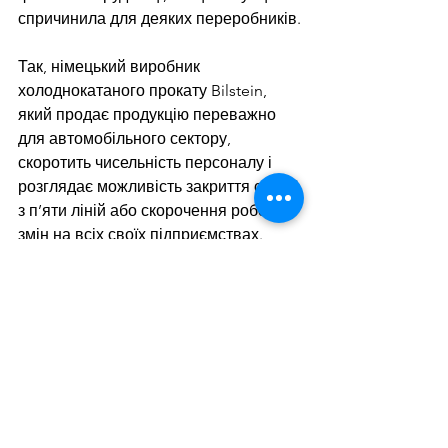
спричинила для деяких переробників.
Так, німецький виробник 
холоднокатаного прокату Bilstein, 
який продає продукцію переважно 
для автомобільного сектору, 
скоротить чисельність персоналу і 
розглядає можливість закриття однієї 
з п’яти ліній або скорочення робочих 
змін на всіх своїх підприємствах. 
Найбільший виробник сталі в 
Німеччині, Thyssenkrupp, закрив деякі 
зі своїх дистриб’юторських центрів у 
країні.
Нагадаємо, що європейські 
виробники автомобілів 
відчувають 
труднощі
 через високі витрати на 