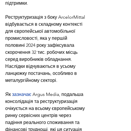
підтримки.
Реструктуризація з боку ArcelorMittal 
відбувається в складному контексті 
для європейської автомобільної 
промисловості, яка у першій 
половині 2024 року зафіксувала 
скорочення 32 тис. робочих місць 
серед виробників обладнання. 
Наслідки відчуваються в усьому 
ланцюжку постачань, особливо в 
металургійному секторі.
Як 
зазначає
 Argus Media, подальша 
консолідація та реструктуризація 
очікується на всьому європейському 
ринку сервісних центрів через 
падіння реального споживання та 
фінансові труднощі, які ця ситуація 