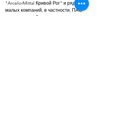
"ArcelorMittal Кривой Рог" и рядом 
малых компаний, в частности, ПАО 
"ArcelorMittal Берислав".
Дивитися всі
Останні пости