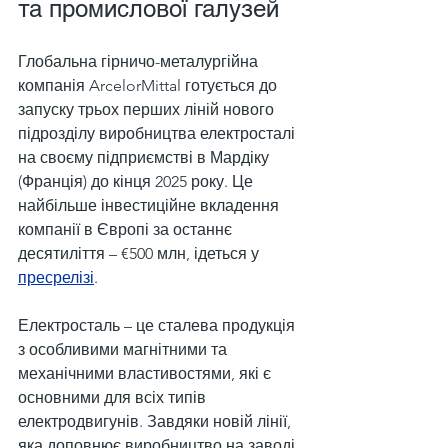
та промислової галузей
Глобальна гірничо-металургійна 
компанія ArcelorMittal готується до 
запуску трьох перших ліній нового 
підрозділу виробництва електросталі 
на своєму підприємстві в Мардіку 
(Франція) до кінця 2025 року. Це 
найбільше інвестиційне вкладення 
компанії в Європі за останнє 
десятиліття – €500 млн, ідеться у 
пресрелізі
.
Електросталь – це сталева продукція 
з особливими магнітними та 
механічними властивостями, які є 
основними для всіх типів 
електродвигунів. Завдяки новій лінії, 
яка доповнює виробництво на заводі 