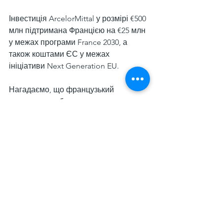
Інвестиція ArcelorMittal у розмірі €500 
млн підтримана Францією на €25 млн 
у межах програми France 2030, а 
також коштами ЄС у межах 
ініціативи Next Generation EU.
Нагадаємо, що французький 
парламент робить крок до 
націоналізації активів ArcelorMittal
. 
Національні збори Франції (нижня 
палата парламенту) 27 листопада 
ухвалили в першому читанні 
законопроєкт, який запропонувала 
партія LFI. Уряд заявив про свою 
незгоду із цим кроком. Водночас 
майбутнє законопроєкту 
невизначене, оскільки він ще має 
пройти Сенат.