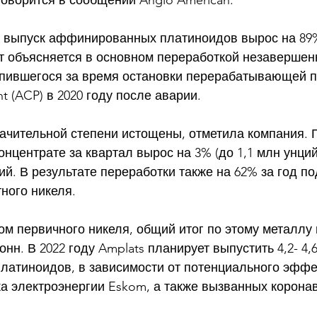
 говорится в сообщении Anglo American. 
од выпуск аффинированных платиноидов вырос на 89%
ст объясняется в основном переработкой незавершен
опившегося за время остановки перерабатывающей 
nt (ACP) в 2020 году после аварии. 
начительной степени истощены, отметила компания. 
нцентрате за квартал вырос на 3% (до 1,1 млн унций),
ций. В результате переработки также на 62% за год п
ного никеля. 
м первичного никеля, общий итог по этому металлу 
тонн. В 2022 году Amplats планирует выпустить 4,2- 4,
атиноидов, в зависимости от потенциального эффе
а электроэнергии Eskom, а также вызванных корона