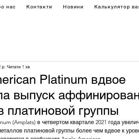
ро нас
Контакти
Новини
Калькулятор ва
2 р.
Читати 1 хв
erican Platinum вдвое
ла выпуск аффинирова
в платиновой группы
inum (Amplats) в четвертом квартале 2021 года увели
таллов платиновой группы более чем вдвое к уровн