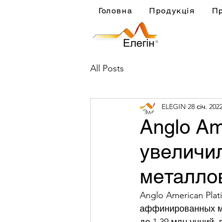
Головна
Продукція
П
All Posts
ELEGIN
28 січ. 202
Anglo Am
увеличи
металло
Anglo American Plat
аффинированных ме