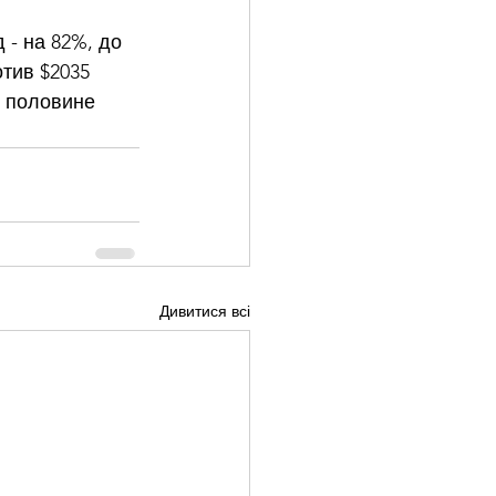
 - на 82%, до 
тив $2035 
й половине 
Дивитися всі