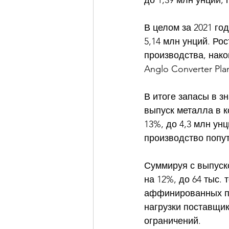
до 1,39 млн унций,
В целом за 2021 г
5,14 млн унций. Ро
производства, нак
Anglo Converter Pla
В итоге запасы в з
выпуск металла в ко
13%, до 4,3 млн ун
производство попут
Суммируя с выпуско
на 12%, до 64 тыс. 
аффинированных пл
нагрузки поставщик
ограничений. 