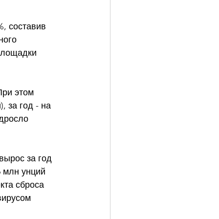
, составив 
ного 
площадки 
При этом 
 за год - на 
одросло 
вырос за год 
6 млн унций 
кта сброса 
вирусом 