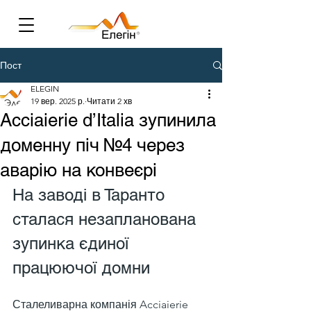
Пост
ELEGIN
19 вер. 2025 р.
Читати 2 хв
Acciaierie d’Italia зупинила
доменну піч №4 через
аварію на конвеєрі
На заводі в Таранто 
сталася незапланована 
зупинка єдиної 
працюючої домни
Сталеливарна компанія Acciaierie 