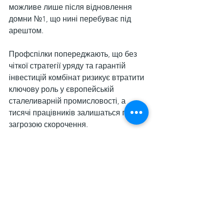
можливе лише після відновлення 
домни №1, що нині перебуває під 
арештом.
Профспілки попереджають, що без 
чіткої стратегії уряду та гарантій 
інвестицій комбінат ризикує втратити 
ключову роль у європейській 
сталеливарній промисловості, а 
тисячі працівників залишаться під 
загрозою скорочення.
Нагадаємо, що в червні 
італійський 
уряд виділив
 чергову фінансову 
підтримку у розмірі €200 млн для ADI. 
Як зазначив міністр промисловості, 
ці кошти дозволять підприємству 
продовжити роботу на час 
проведення переговорів щодо його 