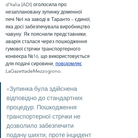
d’Italia (ADI) оголосила про 
незаплановану зупинку доменної 
печі №4 на заводі в Таранто – єдиної, 
яка досі забезпечувала виробництво 
чавуну. Як пояснили представники, 
аварія сталася через пошкодження 
гумової стрічки транспортерного 
конвеєра №16, що використовується 
для подачі сировини, 
повідомляє
LaGazettadeMezzogiono.
«Зупинка була здійснена 
відповідно до стандартних 
процедур. Пошкодження 
транспортерної стрічки не 
дозволило забезпечити 
подачу шихти, проте інцидент 