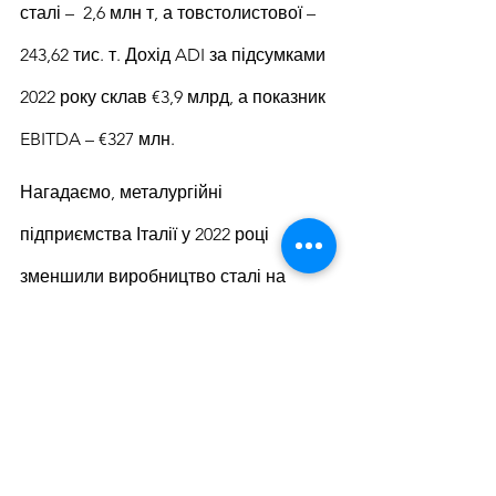
сталі –  2,6 млн т, а товстолистової – 
243,62 тис. т. Дохід ADI за підсумками 
2022 року склав €3,9 млрд, а показник 
EBITDA – €327 млн.
Нагадаємо, металургійні 
підприємства Італії у 2022 році 
зменшили виробництво сталі на 
11,5% у порівнянні з аналогічним 
періодом попереднього року – до 21,6 
млн т. За підсумками минулого року 
випуск сортового прокату в країні 
знизився на 12% р./р. – до 12,03 млн т, 