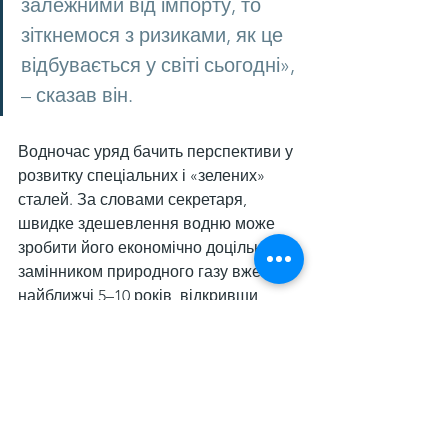
залежними від імпорту, то 
зіткнемося з ризиками, як це 
відбувається у світі сьогодні», 
– сказав він.
Водночас уряд бачить перспективи у 
розвитку спеціальних і «зелених» 
сталей. За словами секретаря, 
швидке здешевлення водню може 
зробити його економічно доцільним 
замінником природного газу вже в 
найближчі 5–10 років, відкривши 
шлях до виробництва «зеленої» сталі.
Нагадаємо, що Індія у 2024/2025 
фінансовому році 
досягла
встановленої потужності з 
виробництва сталі на рівні 205 млн т 