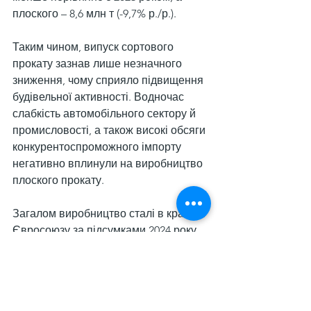
плоского – 8,6 млн т (-9,7% р./р.).
Таким чином, випуск сортового 
прокату зазнав лише незначного 
зниження, чому сприяло підвищення 
будівельної активності. Водночас 
слабкість автомобільного сектору й 
промисловості, а також високі обсяги 
конкурентоспроможного імпорту 
негативно вплинули на виробництво 
плоского прокату.
Загалом виробництво сталі в країнах 
Євросоюзу за підсумками 2024 року 
зросло на 2,6% порівняно з 2023-м – 
до 129,5 млн т. Глобальний випуск 
сталі за рік становив 1,84 млрд т, що 
на 0,9% менше порівняно з 