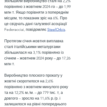
збільшили виробництво сталі на 2,2% 
порівняно з жовтнем 2024-го – до 1,99 
млн т. Якщо порівняти з попереднім 
місцем, то показник зріс на 6%. Про 
це свідчать дані галузевої асоціації 
Federacciai, повідомляє 
SteelOrbis
.
Протягом січня-жовтня виплавка 
сталі італійськими металургами 
збільшилася на 3,1% порівняно із 
січнем – жовтнем 2024 року – до 17,26 
млн т.
Виробництво плоского прокату у 
жовтні скоротилося на 2,6% 
порівняно з жовтнем минулого року 
та на 12,2% м./м. – до 779 тис. т, а 
довгого – зросло на 11,6% р./р. і 
залишилося на рівні попереднього 