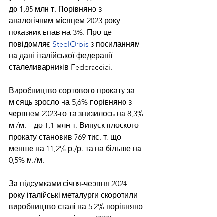
до 1,85 млн т. Порівняно з 
аналогічним місяцем 2023 року 
показник впав на 3%. Про це 
повідомляє 
SteelOrbis
 з посиланням 
на дані італійської федерації 
сталеливарників Federacciai.
Виробництво сортового прокату за 
місяць зросло на 5,6% порівняно з 
червнем 2023-го та знизилось на 8,3% 
м./м. – до 1,1 млн т. Випуск плоского 
прокату становив 769 тис. т, що 
менше на 11,2% р./р. та на більше на 
0,5% м./м.
За підсумками січня-червня 2024 
року італійські металурги скоротили 
виробництво сталі на 5,2% порівняно 