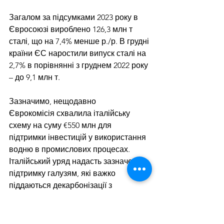
Загалом за підсумками 2023 року в 
Євросоюзі вироблено 126,3 млн т 
сталі, що на 7,4% менше р./р. В грудні 
країни ЄС наростили випуск сталі на 
2,7% в порівнянні з груднем 2022 року 
– до 9,1 млн т.
Зазначимо, 
нещодавно 
Єврокомісія
 схвалила італійську 
схему на суму €550 млн для 
підтримки інвестицій у використання 
водню в промислових процесах. 
Італійський уряд надасть зазначену 
підтримку галузям, які важко 
піддаються декарбонізації з 
технологічної та економічної точки 
зору, таким як сталеливарна, 
паперова, скляна та інші. Кошти 