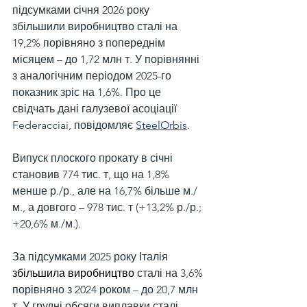
підсумками січня 2026 року 
збільшили виробництво сталі на 
19,2% порівняно з попереднім 
місяцем – до 1,72 млн т. У порівнянні 
з аналогічним періодом 2025-го 
показник зріс на 1,6%. Про це 
свідчать дані галузевої асоціації 
Federacciai, повідомляє 
SteelOrbis
.
Випуск плоского прокату в січні 
становив 774 тис. т, що на 1,8% 
менше р./р., але на 16,7% більше м./
м., а довгого – 978 тис. т (+13,2% р./р.; 
+20,6% м./м.).
За підсумками 2025 року Італія 
збільшила виробництво
 сталі на 3,6% 
порівняно з 2024 роком – до 20,7 млн 
т. У грудні обсяги виплавки сталі 