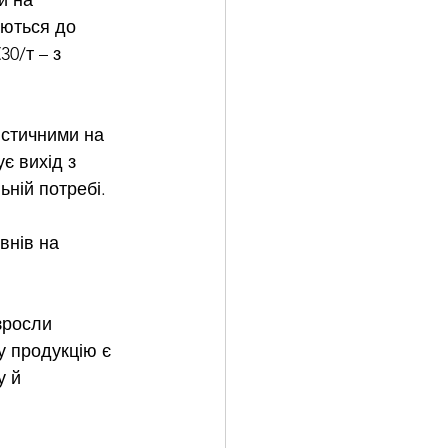
и на 
аються до 
0/т – з 
істичними на 
є вихід з 
ній потребі. 
внів на 
зросли 
у продукцію є 
 й 