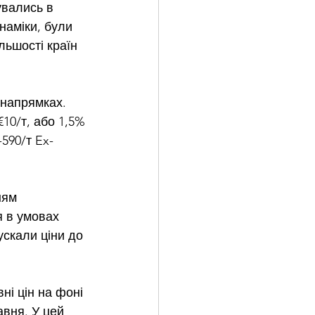
увались в 
наміки, були 
льшості країн 
 напрямках. 
10/т, або 1,5% 
-590/т Ex-
ням 
 в умовах 
ускали ціни до 
і цін на фоні 
авня. У цей 