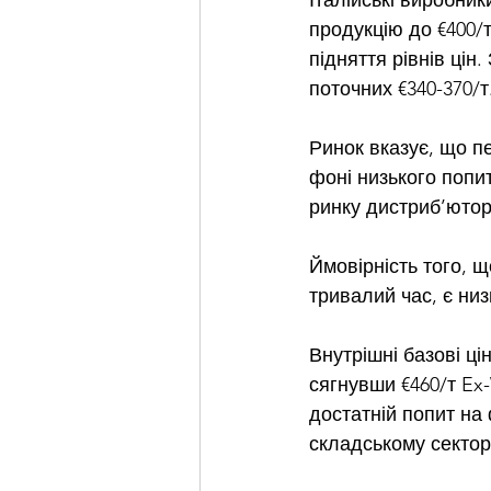
Італійські виробник
продукцію до €400/
підняття рівнів цін.
поточних €340-370/т
Ринок вказує, що п
фоні низького попит
ринку дистриб’юторі
Ймовірність того, щ
тривалий час, є ни
Внутрішні базові цін
сягнувши €460/т Ex
достатній попит на
складському сектор