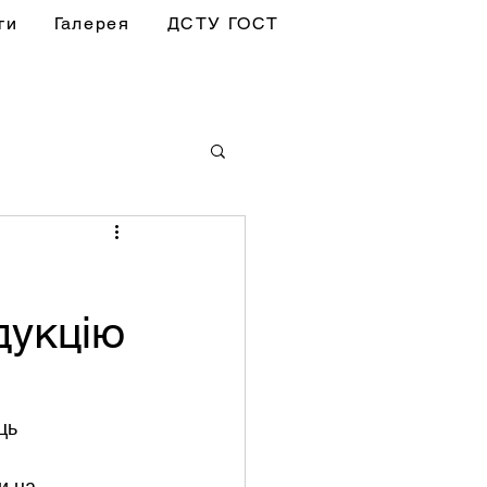
ги
Галерея
ДСТУ ГОСТ
дукцію
ць