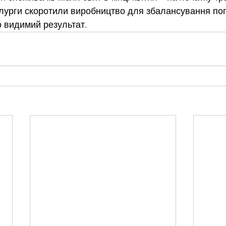
алурги скоротили виробництво для збалансування поп
о видимий результат.