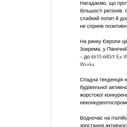
Нагадаємо, що прот
більшості регіонів
слабкий попит й дос
не сприяв позитивн
На ринку Європи
ці
Зокрема, у Північні
– до €610-640/т Ex-W
Works.
Спадна тенденція н
будівельної активн
жорстокої конкуренц
неконкурентоспромо
Водночас на італій
зростання активност