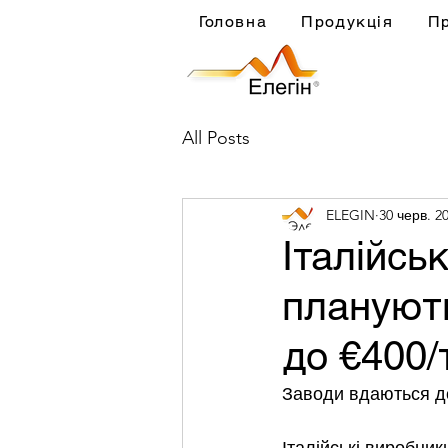
Головна
Продукція
П
All Posts
ELEGIN
30 черв. 20
Італійсь
планують
до €400/
Заводи вдаються до