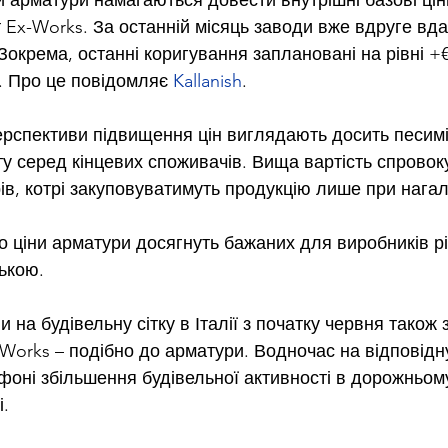
и арматури намагаються довести внутрішні базові цін
т Ex-Works. За останній місяць заводи вже вдруге вд
 Зокрема, останні коригування заплановані на рівні +€3
. Про це повідомляє 
Kallanish
.
ерспективи підвищення цін виглядають досить песим
у серед кінцевих споживачів. Вища вартість спровоку
в, котрі закуповуватимуть продукцію лише при нагаль
о ціни арматури досягнуть бажаних для виробників рі
зькою.
и на будівельну сітку в Італії з початку червня також 
-Works – подібно до арматури. Водночас на відповідн
 фоні збільшення будівельної активності в дорожньому
і.