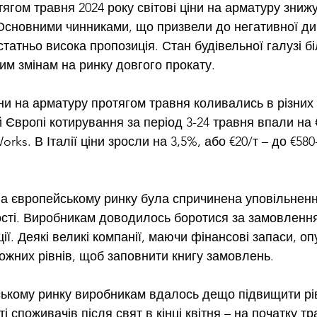
ягом травня 2024 року 
світові ціни на арматуру
 зниж
. Основними чинниками, що призвели до негативної ди
татньо висока пропозиція. Стан будівельної галузі бі
им змінам на ринку довгого прокату.
ни на арматуру протягом травня коливались в різних
й Європі котирування за період 3-24 травня впали на €
orks. В Італії ціни зросли на 3,5%, або €20/т – до €580
а європейському ринку була спричинена уповільнен
ості. Виробникам доводилось боротися за замовлення
ії. Деякі великі компанії, маючи фінансові запаси, оп
жних рівнів, щоб заповнити книгу замовлень.
ському ринку виробникам вдалось дещо підвищити рівн
і споживачів після свят в кінці квітня – на початку тр