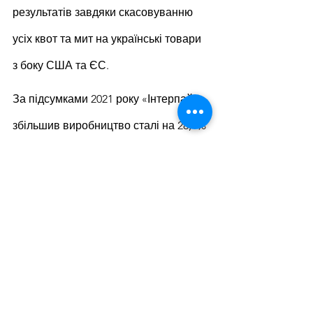
результатів завдяки скасовуванню 
усіх квот та мит на українські товари 
з боку США та ЄС.
За підсумками 2021 року «Інтерпайп» 
збільшив виробництво сталі на 28,1% 
у порівнянні з 2020 роком – до 971 
тис. т. Виробництво залізничної 
продукції за рік скоротилося на 9,7% 
р./р. – до 172,1 тис. т, а труб – зросло 
на 32,5% р./р. – до 614,8 тис. т.
«Інтерпайп» – міжнародна 