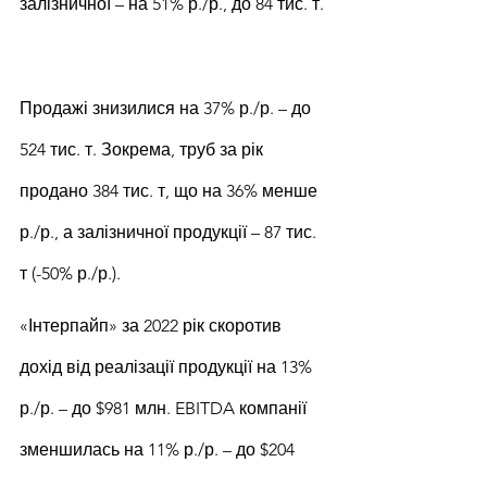
залізничної – на 51% р./р., до 84 тис. т.
Продажі знизилися на 37% р./р. – до 
524 тис. т. Зокрема, труб за рік 
продано 384 тис. т, що на 36% менше 
р./р., а залізничної продукції – 87 тис. 
т (-50% р./р.).
«Інтерпайп» за 2022 рік скоротив 
дохід від реалізації продукції на 13% 
р./р. – до $981 млн. EBITDA компанії 
зменшилась на 11% р./р. – до $204 