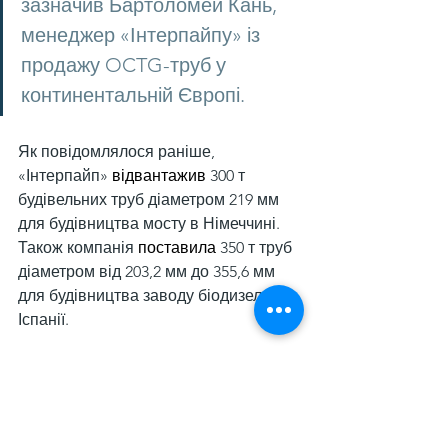
зазначив Бартоломей Кань, 
менеджер «Інтерпайпу» із 
продажу OCTG-труб у 
континентальній Європі.
Як повідомлялося раніше, 
«Інтерпайп» 
відвантажив
 300 т 
будівельних труб діаметром 219 мм 
для будівництва мосту в Німеччині. 
Також компанія 
поставила
 350 т труб 
діаметром від 203,2 мм до 355,6 мм 
для будівництва заводу біодизеля в 
Іспанії.
Нагадаємо, що за підсумками І 
півріччя 2025 року «Інтерпайп» 
збільшив
 продажі трубної продукції 
на 14,4% порівняно з аналогічним 