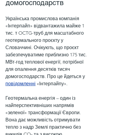
домогосподарств
Українська промислова компанія 
«Інтерпайп» відвантажила майже 1 
тис. т OCTG-труб для масштабного 
геотермального проєкту у 
Словаччині. Очікують, що проєкт 
забезпечуватиме приблизно 175 тис. 
МВт-год теплової енергії, потрібної 
для опалення десятків тисяч 
домогосподарств. Про це йдеться у 
повідомленні
 «Інтерпайпу».
Геотермальна енергія – один із 
найперспективніших напрямів 
«зеленої» трансформації Європи. 
Вона дає можливість отримувати 
тепло з надр Землі практично без 
викидів CO₂ та з високою 