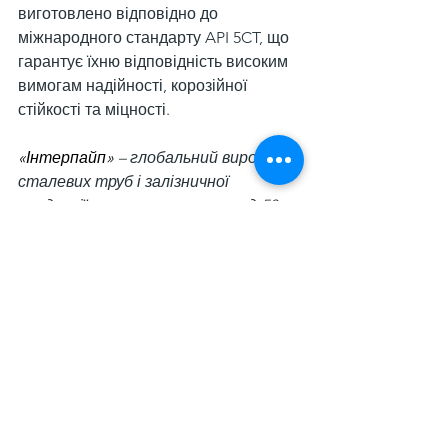
виготовлено відповідно до 
міжнародного стандарту API 5CT, що 
гарантує їхню відповідність високим 
вимогам надійності, корозійної 
стійкості та міцності.
«Інтерпайп»
 – глобальний виробник 
сталевих труб і залізничної 
продукції, яку постачає у понад 50 
країн світу. У 2024 році компанія 
реалізувала 511 тис. т труб та 115 
тис. т залізничної продукції. 
Загальна чисельність 
співробітників налічує близько 9,5 
тис. осіб, із яких понад тисяча нині 
служить у лавах ЗСУ. Минулого року 
«Інтерпайп» сплатив 5,5 млрд грн 
податків –  рекордну суму в історії 
компанії.