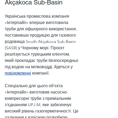
Akçakoca Sub-Basin
Українська промислова компанія 
«Інтерпайп» вперше виготовила 
труби для офшорного використання, 
поставивши продукцію для газового 
родовища South Akçakoca Sub-Basin 
(SASB) у Чорному морі. Проєкт 
реалізується турецьким клієнтом, 
який прокладає труби безпосередньо 
під водою на мілководді, йдеться у 
повідомленні
 компанії.
Спеціально для цього об’єкта 
«Інтерпайп» виготовив насосно-
компресорні труби з преміальним 
з’єднанням UPJ-M, яке забезпечує 
високий рівень газогерметичності. Це 
з’єднання є власною розробкою 